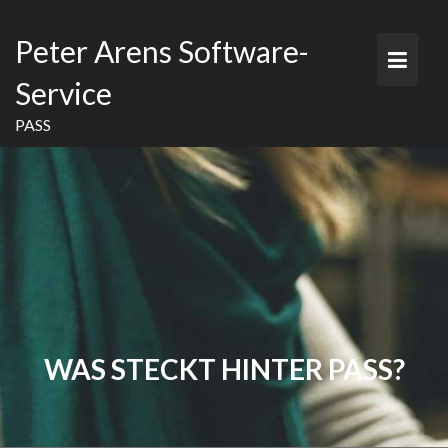
Skip
to
Peter Arens Software-
content
Service
PASS
WAS STECKT HINTER PASS?